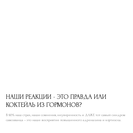
НАШИ РЕАКЦИИ - ЭТО ПРАВДА ИЛИ
КОКТЕЙЛЬ ИЗ ГОРМОНОВ?
В 90% наш страх, наши сомнения, неуверенность и ДАЖЕ тот самый синдром
самозванца – это наше восприятие повышенного адреналина и кортизола.