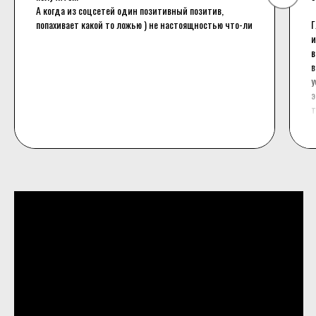
А когда из соцсетей один позитивный позитив,
попахивает какой то ложью ) не настоящностью что-ли
Г
и
в
в
у
э
т
б