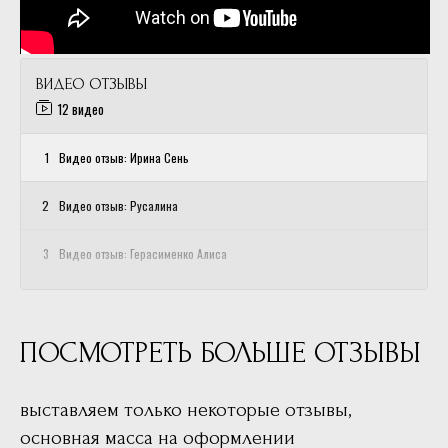
ВИДЕО ОТЗЫВЫ
12 видео
1
Видео отзыв: Ирина Сень
2
Видео отзыв: Русалина
3
Видео отзыв: Герасименко Алиса
4
Отзывы на фоне "Руны"
ПОСМОТРЕТЬ БОЛЬШЕ ОТЗЫВЫ
5
Отзывы на фоне "Сепарация от родителей"
6
Видео с классов Аксесс
выставляем только некоторые отзывы,
основная масса на оформлении
7
Видео отзыв: Людмила