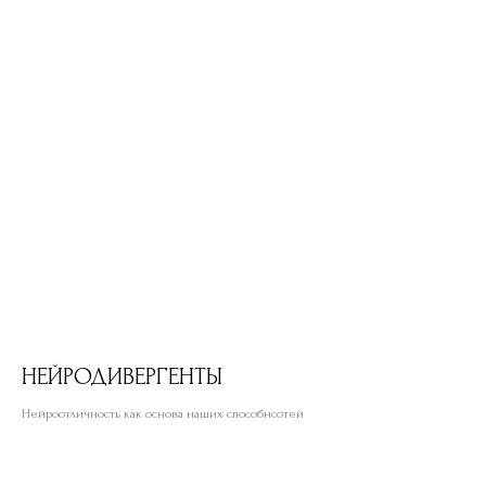
НЕЙРОДИВЕРГЕНТЫ
Нейроотличность как основа наших способнсотей