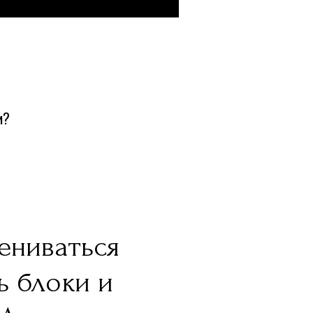
и?
ениваться
ь блоки и