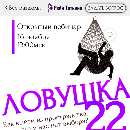
Все разделы
ЗАДАТЬ ВОПРОС
|
Открытый вебинар
16 ноября
13:00мск
ЛОВУШКА
22
Как выйти из пространства,
где у нас нет выбора?
Х / ДУША / ТЕЛО
Д
Д
 / ПОДСОЗНАНИЕ