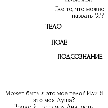
Может быть Я это мое тело? Или Я
это моя Душа?
Вроде Я - э то моя Личность.
Но как это связано с моим телом?
Через что в этом мире проявляются
ДУХ / ДУША / ТЕЛО?
На вебинаре разберём, как создать
пространство единства трех
элементов, чтобы то, что мы
ощущаем как "моё воплощение",
"мой путь", могли раскрыться в
полной мере.