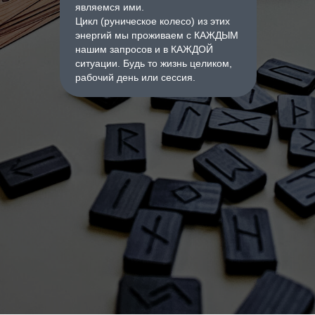
являемся ими.
Цикл (руническое колесо) из этих
энергий мы проживаем с КАЖДЫМ
нашим запросов и в КАЖДОЙ
ситуации. Будь то жизнь целиком,
рабочий день или сессия.